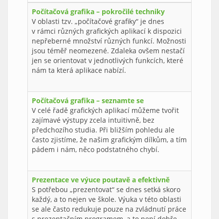
Počítačová grafika – pokročilé techniky
V oblasti tzv. „počítačové grafiky“ je dnes
v rámci různých grafických aplikací k dispozici
nepřeberné množství různých funkcí. Možnosti
jsou téměř neomezené. Zdaleka ovšem nestačí
jen se orientovat v jednotlivých funkcích, které
nám ta která aplikace nabízí.
Počítačová grafika – seznamte se
V celé řadě grafických aplikací můžeme tvořit
zajímavé výstupy zcela intuitivně, bez
předchozího studia. Při bližším pohledu ale
často zjistíme, že našim grafickým dílkům, a tím
pádem i nám, něco podstatného chybí.
Prezentace ve výuce poutavě a efektivně
S potřebou „prezentovat“ se dnes setká skoro
každý, a to nejen ve škole. Výuka v této oblasti
se ale často redukuje pouze na zvládnutí práce
s prezentačním programem, a to není dobře.