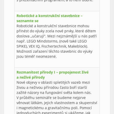
Robotické a konstrukční stavebnice –
seznamte se
Robotické a konstrukční stavebnice mohou
přinést do výuky zcela nové prvky, které dětem
doslova „učarují“. Mezi nejznámější u nás patří
např. LEGO Mindstorms, (nově také LEGO
SPIKE), VEX IQ, Fischertechnik, Makeblock).
Možnosti zařazení těchto stavebnic do výuky
jsou téměř neomezené.
Rozmanitost přírody I – propojenost živé
a neživé přírody
Nové objevy v oblasti spletitých vazeb mezi
živou a neživou přírodou často boří starší
zažité názory na fungování světa kolem nás.
V průběhu semináře se budeme nejprve
věnovat látkám, jejich vlastnostem a skupenství
i magnetickému a gravitačnímu poli. Pomocí
jednoduchých experimentů si ukážeme, jak