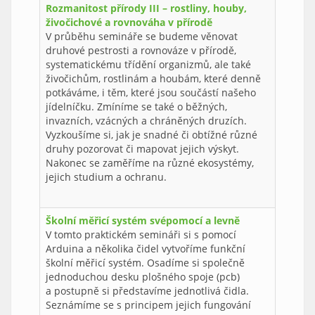
Rozmanitost přírody III – rostliny, houby,
živočichové a rovnováha v přírodě
V průběhu semináře se budeme věnovat
druhové pestrosti a rovnováze v přírodě,
systematickému třídění organizmů, ale také
živočichům, rostlinám a houbám, které denně
potkáváme, i těm, které jsou součástí našeho
jídelníčku. Zmíníme se také o běžných,
invazních, vzácných a chráněných druzích.
Vyzkoušíme si, jak je snadné či obtížné různé
druhy pozorovat či mapovat jejich výskyt.
Nakonec se zaměříme na různé ekosystémy,
jejich studium a ochranu.
Školní měřicí systém svépomocí a levně
V tomto praktickém semináři si s pomocí
Arduina a několika čidel vytvoříme funkční
školní měřicí systém. Osadíme si společně
jednoduchou desku plošného spoje (pcb)
a postupně si představíme jednotlivá čidla.
Seznámíme se s principem jejich fungování