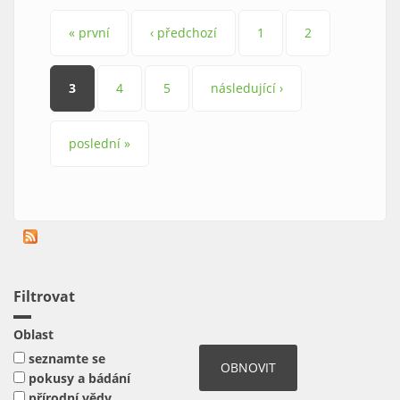
Stránky
« první
‹ předchozí
1
2
3
4
5
následující ›
poslední »
Filtrovat
Oblast
seznamte se
pokusy a bádání
přírodní vědy