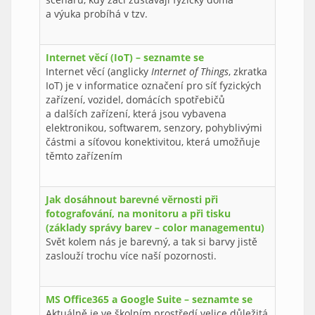
a výuka probíhá v tzv.
Internet věcí (IoT) – seznamte se
Internet věcí (anglicky
Internet of Things
, zkratka
IoT) je v informatice označení pro síť fyzických
zařízení, vozidel, domácích spotřebičů
a dalších zařízení, která jsou vybavena
elektronikou, softwarem, senzory, pohyblivými
částmi a síťovou konektivitou, která umožňuje
těmto zařízením
Jak dosáhnout barevné věrnosti při
fotografování, na monitoru a při tisku
(základy správy barev – color managementu)
Svět kolem nás je barevný, a tak si barvy jistě
zaslouží trochu více naší pozornosti.
MS Office365 a Google Suite – seznamte se
Aktuálně je ve školním prostředí velice důležitá