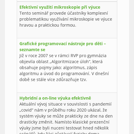
Efektivní využití mikroskopie při výuce
Tento seminář provede účastníky komplexní
problematikou využívání mikroskopie ve výuce
hravou a praktickou formou.
Grafické programovací nástroje pro děti –
seznamte se
Již v roce 2007 se v rámci RVP pro gymnázia
objevila oblast „Algoritmizace úloh“, která
obsahuje pojmy jako: algoritmus, zápis
algoritmu a úvod do programování. V dnešní
době se stále více zdůrazňuje tzv.
Hybridní a on-line výuka efektivně
Aktuální vývoj situace v souvislosti s pandemií
„covid“ nám v průběhu roku 2020 ukázal, že
systém výuky se může prakticky ze dne na den
drasticky změnit. Namísto klasické prezenční
výuky jsme byli nuceni testovat hned několik
scénářů, kdy žáci zůstávají fyzicky doma