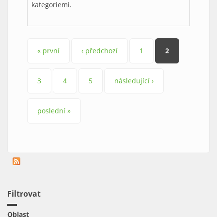
kategoriemi.
Stránky
« první
‹ předchozí
1
2
3
4
5
následující ›
poslední »
Filtrovat
Oblast