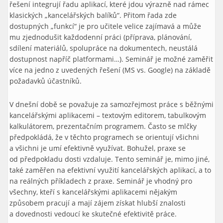
řešení integrují řadu aplikací, které jdou výrazně nad rámec
klasických „kancelářských balíků“. Přitom řada zde
dostupných „funkcí“ je pro učitele velice zajímavá a může
mu zjednodušit každodenní práci (příprava, plánování,
sdílení materiálů, spolupráce na dokumentech, neustálá
dostupnost napříč platformami…). Seminář je možné zaměřit
více na jedno z uvedených řešení (MS vs. Google) na základě
požadavků účastníků.
V dnešní době se považuje za samozřejmost práce s běžnými
kancelářskými aplikacemi – textovým editorem, tabulkovým
kalkulátorem, prezentačním programem. Často se mlčky
předpokládá, že v těchto programech se orientují všichni
a všichni je umí efektivně využívat. Bohužel, praxe se
od předpokladu dosti vzdaluje. Tento seminář je, mimo jiné,
také zaměřen na efektivní využití kancelářských aplikací, a to
na reálných příkladech z praxe. Seminář je vhodný pro
všechny, kteří s kancelářskými aplikacemi nějakým
způsobem pracují a mají zájem získat hlubší znalosti
a dovednosti vedoucí ke skutečné efektivitě práce.