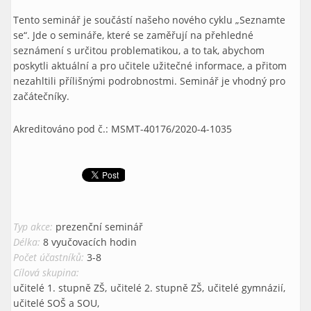
Tento seminář je součástí našeho nového cyklu „Seznamte
se“. Jde o semináře, které se zaměřují na přehledné
seznámení s určitou problematikou, a to tak, abychom
poskytli aktuální a pro učitele užitečné informace, a přitom
nezahltili přílišnými podrobnostmi. Seminář je vhodný pro
začátečníky.
Akreditováno pod č.: MSMT-40176/2020-4-1035
Typ akce:
prezenční seminář
Délka:
8 vyučovacích hodin
Počet účastníků:
3-8
Cílová skupina:
učitelé 1. stupně ZŠ
učitelé 2. stupně ZŠ
učitelé gymnázií
učitelé SOŠ a SOU