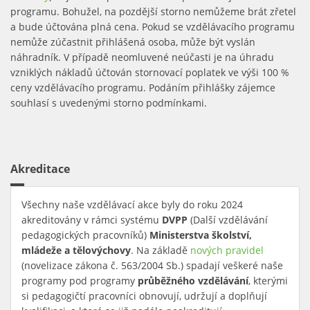
programu. Bohužel, na pozdější storno nemůžeme brát zřetel
a bude účtována plná cena. Pokud se vzdělávacího programu
nemůže zúčastnit přihlášená osoba, může být vyslán
náhradník. V případě neomluvené neúčasti je na úhradu
vzniklých nákladů účtován stornovací poplatek ve výši 100 %
ceny vzdělávacího programu. Podáním přihlášky zájemce
souhlasí s uvedenými storno podmínkami.
Akreditace
Všechny naše vzdělávací akce byly do roku 2024
akreditovány v rámci systému
DVPP
(Další vzdělávání
pedagogických pracovníků)
Ministerstva školství,
mládeže a tělovýchovy
. Na základě
nových pravidel
(link is
(novelizace zákona č. 563/2004 Sb.) spadají veškeré naše
external)
programy pod programy
průběžného vzdělávání
, kterými
si pedagogičtí pracovníci obnovují, udržují a doplňují