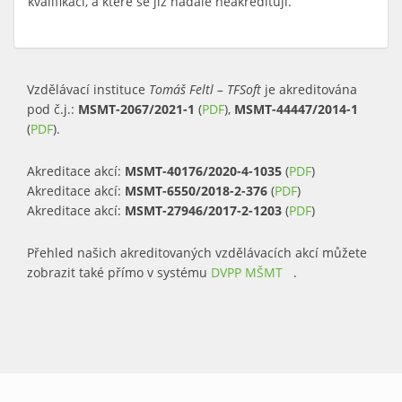
kvalifikaci, a které se již nadále neakreditují.
Vzdělávací instituce
Tomáš Feltl – TFSoft
je akreditována
pod č.j.:
MSMT-2067/2021-1
(
PDF
),
MSMT-44447/2014-1
(
PDF
).
Akreditace akcí:
MSMT-40176/2020-4-1035
(
PDF
)
Akreditace akcí:
MSMT-6550/2018-2-376
(
PDF
)
Akreditace akcí:
MSMT-27946/2017-2-1203
(
PDF
)
Přehled našich akreditovaných vzdělávacích akcí můžete
zobrazit také přímo v systému
DVPP MŠMT
(link is external)
.