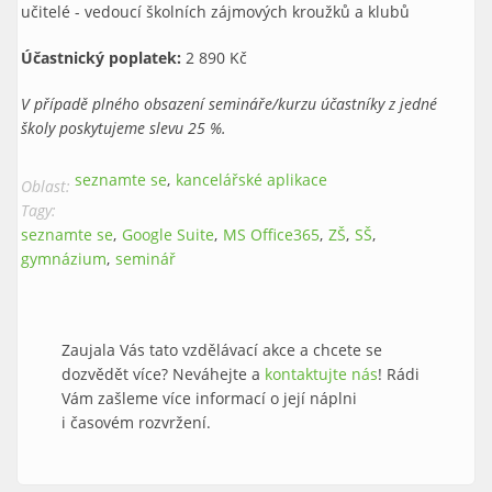
učitelé - vedoucí školních zájmových kroužků a klubů
Účastnický poplatek:
2 890 Kč
V případě plného obsazení semináře/kurzu účastníky z jedné
školy poskytujeme slevu 25 %.
seznamte se
kancelářské aplikace
Oblast:
Tagy:
seznamte se
Google Suite
MS Office365
ZŠ
SŠ
gymnázium
seminář
Zaujala Vás tato vzdělávací akce a chcete se
dozvědět více? Neváhejte a
kontaktujte nás
! Rádi
Vám zašleme více informací o její náplni
i časovém rozvržení.