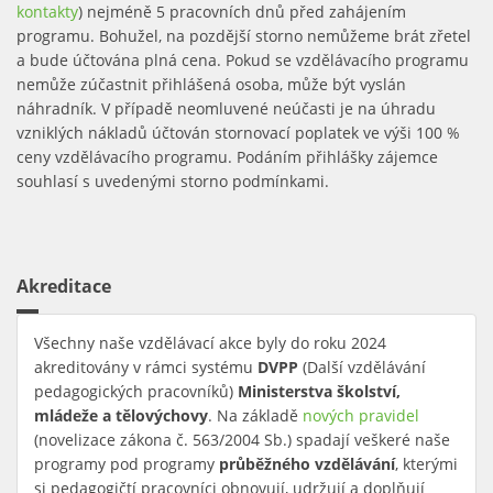
kontakty
) nejméně 5 pracovních dnů před zahájením
programu. Bohužel, na pozdější storno nemůžeme brát zřetel
a bude účtována plná cena. Pokud se vzdělávacího programu
nemůže zúčastnit přihlášená osoba, může být vyslán
náhradník. V případě neomluvené neúčasti je na úhradu
vzniklých nákladů účtován stornovací poplatek ve výši 100 %
ceny vzdělávacího programu. Podáním přihlášky zájemce
souhlasí s uvedenými storno podmínkami.
Akreditace
Všechny naše vzdělávací akce byly do roku 2024
akreditovány v rámci systému
DVPP
(Další vzdělávání
pedagogických pracovníků)
Ministerstva školství,
mládeže a tělovýchovy
. Na základě
nových pravidel
(link is
(novelizace zákona č. 563/2004 Sb.) spadají veškeré naše
external)
programy pod programy
průběžného vzdělávání
, kterými
si pedagogičtí pracovníci obnovují, udržují a doplňují