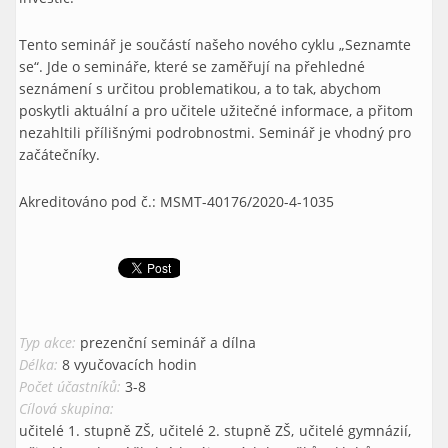
Tento seminář je součástí našeho nového cyklu „Seznamte
se“. Jde o semináře, které se zaměřují na přehledné
seznámení s určitou problematikou, a to tak, abychom
poskytli aktuální a pro učitele užitečné informace, a přitom
nezahltili přílišnými podrobnostmi. Seminář je vhodný pro
začátečníky.
Akreditováno pod č.: MSMT-40176/2020-4-1035
Typ akce:
prezenční seminář a dílna
Délka:
8 vyučovacích hodin
Počet účastníků:
3-8
Cílová skupina:
učitelé 1. stupně ZŠ
učitelé 2. stupně ZŠ
učitelé gymnázií