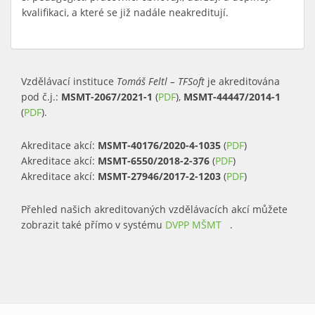
kvalifikaci, a které se již nadále neakreditují.
Vzdělávací instituce
Tomáš Feltl – TFSoft
je akreditována
pod č.j.:
MSMT-2067/2021-1
(
PDF
),
MSMT-44447/2014-1
(
PDF
).
Akreditace akcí:
MSMT-40176/2020-4-1035
(
PDF
)
Akreditace akcí:
MSMT-6550/2018-2-376
(
PDF
)
Akreditace akcí:
MSMT-27946/2017-2-1203
(
PDF
)
Přehled našich akreditovaných vzdělávacích akcí můžete
zobrazit také přímo v systému
DVPP MŠMT
(link is external)
.