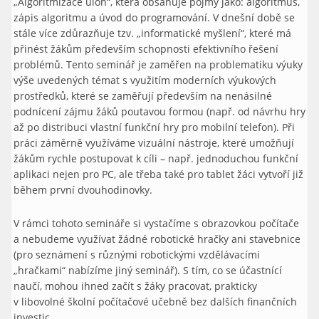
„Algoritmizace úloh“, která obsahuje pojmy jako: algoritmus,
zápis algoritmu a úvod do programování. V dnešní době se
stále více zdůrazňuje tzv. „informatické myšlení“, které má
přinést žákům především schopnosti efektivního řešení
problémů. Tento seminář je zaměřen na problematiku výuky
výše uvedených témat s využitím moderních výukových
prostředků, které se zaměřují především na nenásilné
podnícení zájmu žáků poutavou formou (např. od návrhu hry
až po distribuci vlastní funkční hry pro mobilní telefon). Při
práci záměrně využíváme vizuální nástroje, které umožňují
žákům rychle postupovat k cíli – např. jednoduchou funkční
aplikaci nejen pro PC, ale třeba také pro tablet žáci vytvoří již
během první dvouhodinovky.
V rámci tohoto semináře si vystačíme s obrazovkou počítače
a nebudeme využívat žádné robotické hračky ani stavebnice
(pro seznámení s různými robotickými vzdělávacími
„hračkami“ nabízíme jiný seminář). S tím, co se účastnící
naučí, mohou ihned začít s žáky pracovat, prakticky
v libovolné školní počítačové učebně bez dalších finančních
investic.