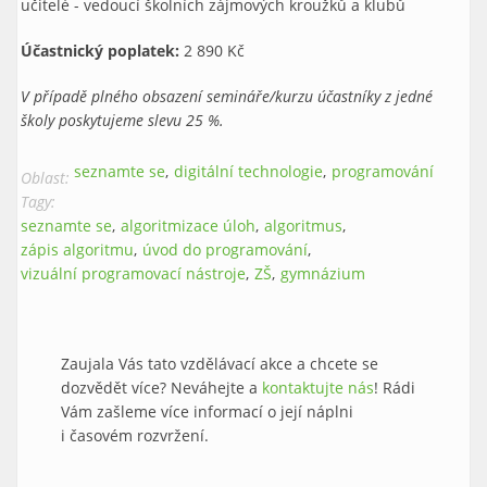
učitelé - vedoucí školních zájmových kroužků a klubů
Účastnický poplatek:
2 890 Kč
V případě plného obsazení semináře/kurzu účastníky z jedné
školy poskytujeme slevu 25 %.
seznamte se
digitální technologie
programování
Oblast:
Tagy:
seznamte se
algoritmizace úloh
algoritmus
zápis algoritmu
úvod do programování
vizuální programovací nástroje
ZŠ
gymnázium
Zaujala Vás tato vzdělávací akce a chcete se
dozvědět více? Neváhejte a
kontaktujte nás
! Rádi
Vám zašleme více informací o její náplni
i časovém rozvržení.