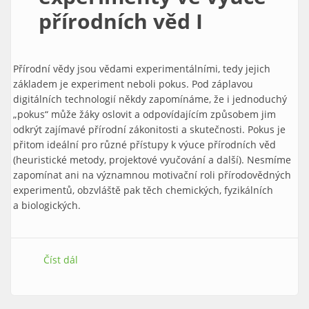
přírodních věd I
Přírodní vědy jsou vědami experimentálními, tedy jejich
základem je experiment neboli pokus. Pod záplavou
digitálních technologií někdy zapomínáme, že i jednoduchý
„pokus“ může žáky oslovit a odpovídajícím způsobem jim
odkrýt zajímavé přírodní zákonitosti a skutečnosti. Pokus je
přitom ideální pro různé přístupy k výuce přírodních věd
(heuristické metody, projektové vyučování a další). Nesmíme
zapomínat ani na významnou motivační roli přírodovědných
experimentů, obzvláště pak těch chemických, fyzikálních
a biologických.
Číst dál
Netradiční experimenty ve výuce přírodních věd I