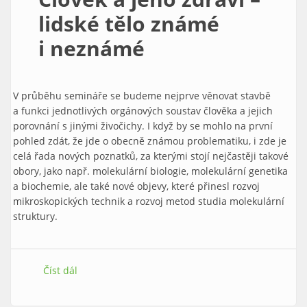
lidské tělo známé
i neznámé
V průběhu semináře se budeme nejprve věnovat stavbě
a funkci jednotlivých orgánových soustav člověka a jejich
porovnání s jinými živočichy. I když by se mohlo na první
pohled zdát, že jde o obecně známou problematiku, i zde je
celá řada nových poznatků, za kterými stojí nejčastěji takové
obory, jako např. molekulární biologie, molekulární genetika
a biochemie, ale také nové objevy, které přinesl rozvoj
mikroskopických technik a rozvoj metod studia molekulární
struktury.
Číst dál
Člověk a jeho zdraví – lidské tělo známé
i neznámé