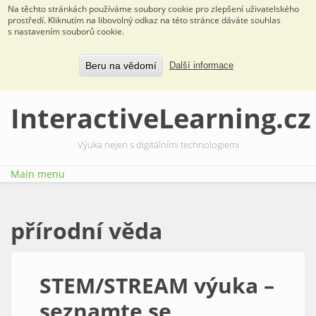
Na těchto stránkách používáme soubory cookie pro zlepšení uživatelského
prostředí. Kliknutím na libovolný odkaz na této stránce dáváte souhlas
s nastavením souborů cookie.
Beru na vědomí
Další informace
Přejít k hlavnímu obsahu
InteractiveLearning.cz
Výuka nejen s digitálními technologiemi
Main menu
přírodní věda
STEM/STREAM výuka –
seznamte se