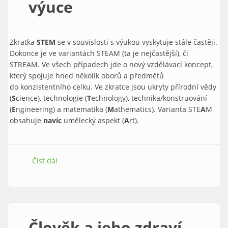
výuce
Zkratka
STEM
se v souvislosti s výukou vyskytuje stále častěji.
Dokonce je ve variantách STEAM (ta je nejčastější), či
STREAM. Ve všech případech jde o nový vzdělávací koncept,
který spojuje hned několik oborů a předmětů
do konzistentního celku. Ve zkratce jsou ukryty přírodní vědy
(
S
cience), technologie (
T
echnology), technika/konstruování
(
E
ngineering) a matematika (
M
athematics). Varianta STE
A
M
obsahuje
navíc
umělecký aspekt (
A
rt).
Číst dál
3D tisk ve STEAM výuce
Člověk a jeho zdraví –