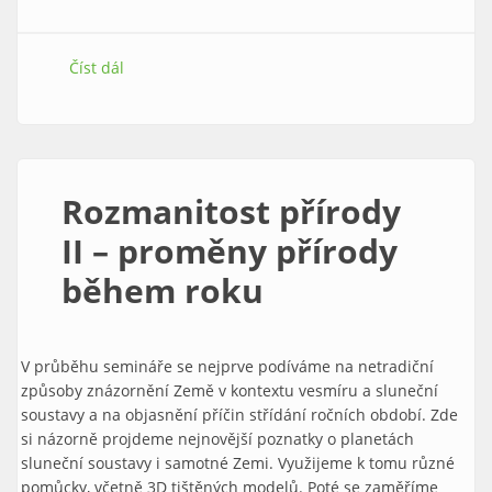
Číst dál
Rozmanitost přírody III – rostliny, houby,
živočichové a rovnováha v přírodě
Rozmanitost přírody
II – proměny přírody
během roku
V průběhu semináře se nejprve podíváme na netradiční
způsoby znázornění Země v kontextu vesmíru a sluneční
soustavy a na objasnění příčin střídání ročních období. Zde
si názorně projdeme nejnovější poznatky o planetách
sluneční soustavy i samotné Zemi. Využijeme k tomu různé
pomůcky, včetně 3D tištěných modelů. Poté se zaměříme