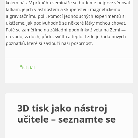
kolem nás. V průběhu semináře se budeme nejprve věnovat
látkám, jejich vlastnostem a skupenství i magnetickému
a gravitačnímu poli. Pomocí jednoduchých experimentů si
ukážeme, jak podivuhodně se některé látky mohou chovat.
Poté se zaměříme na základní podmínky života na Zemi —
na vodu, vzduch, půdu, světlo a teplo. I zde je řada nových
poznatků, které si zaslouží naši pozornost.
Číst dál
Rozmanitost přírody I – propojenost živé a neživé
přírody
3D tisk jako nástroj
učitele – seznamte se