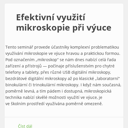
Efektivní využití
mikroskopie při výuce
Tento seminář provede účastníky komplexní problematikou
využívání mikroskopie ve výuce hravou a praktickou formou.
Pod označením „mikroskop“ se nám dnes nabízí celá řada
zařízení a přístrojů — počínaje příslušenstvím pro chytré
telefony a tablety, přes různé USB digitální mikroskopy,
bezdrátové digitální mikroskopy až po klasické „laboratorní“
binokulární či trinokulární mikroskopy. I když nám současná,
poměrně levná, a tím pádem i dostupná, mikroskopická
technika nabízí skvělé možnosti využití ve výuce, je
ve školním prostředí využívána poměrně omezeně.
Číst dál
Efektivní využití mikroskopie při výuce