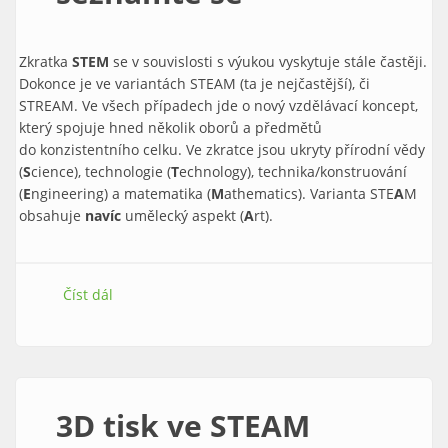
Zkratka
STEM
se v souvislosti s výukou vyskytuje stále častěji.
Dokonce je ve variantách STEAM (ta je nejčastější), či
STREAM. Ve všech případech jde o nový vzdělávací koncept,
který spojuje hned několik oborů a předmětů
do konzistentního celku. Ve zkratce jsou ukryty přírodní vědy
(
S
cience), technologie (
T
echnology), technika/konstruování
(
E
ngineering) a matematika (
M
athematics). Varianta STE
A
M
obsahuje
navíc
umělecký aspekt (
A
rt).
Číst dál
STEM/STREAM výuka – seznamte se
3D tisk ve STEAM