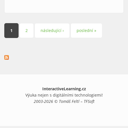
Stránky
1
2
následující ›
poslední »
InteractiveLearning.cz
Výuka nejen s digitálními technologiemi!
2003-2026 © Tomáš Feltl – TFSoft