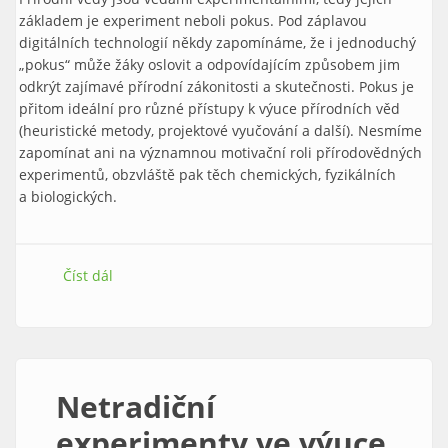
základem je experiment neboli pokus. Pod záplavou
digitálních technologií někdy zapomínáme, že i jednoduchý
„pokus“ může žáky oslovit a odpovídajícím způsobem jim
odkrýt zajímavé přírodní zákonitosti a skutečnosti. Pokus je
přitom ideální pro různé přístupy k výuce přírodních věd
(heuristické metody, projektové vyučování a další). Nesmíme
zapomínat ani na významnou motivační roli přírodovědných
experimentů, obzvláště pak těch chemických, fyzikálních
a biologických.
Číst dál
Netradiční experimenty ve výuce přírodních věd II
Netradiční
experimenty ve výuce