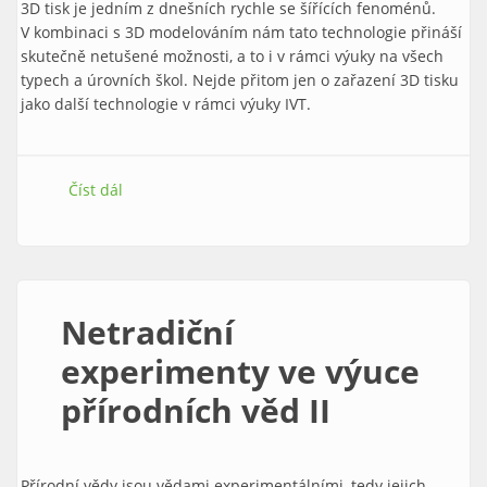
3D tisk je jedním z dnešních rychle se šířících fenoménů.
V kombinaci s 3D modelováním nám tato technologie přináší
skutečně netušené možnosti, a to i v rámci výuky na všech
typech a úrovních škol. Nejde přitom jen o zařazení 3D tisku
jako další technologie v rámci výuky IVT.
Číst dál
3D tisk jako nástroj učitele – seznamte se
Netradiční
experimenty ve výuce
přírodních věd II
Přírodní vědy jsou vědami experimentálními, tedy jejich