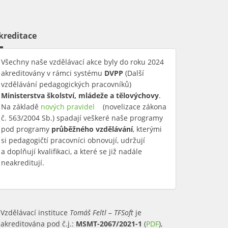
kreditace
Všechny naše vzdělávací akce byly do roku 2024
akreditovány v rámci systému
DVPP
(Další
vzdělávání pedagogických pracovníků)
Ministerstva školství, mládeže a tělovýchovy
.
Na základě
nových pravidel
(link is external)
(novelizace zákona
č. 563/2004 Sb.) spadají veškeré naše programy
pod programy
průběžného vzdělávání
, kterými
si pedagogičtí pracovníci obnovují, udržují
a doplňují kvalifikaci, a které se již nadále
neakreditují.
Vzdělávací instituce
Tomáš Feltl – TFSoft
je
akreditována pod č.j.:
MSMT-2067/2021-1
(
PDF
),