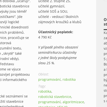
m doslova „učarují“.
učitelé 2. stupně ZŠ
botická stavebnice
učitelé gymnázií
 výuky jsou téměř
učitelé SOŠ a SOU
ostičkami“. Jde
učitelé - vedoucí školních
O
zvíjí logické
zájmových kroužků a klubů
s
chnické dovednosti
Účastnický poplatek:
tních problémů.
K
4 790 Kč
nice, procvičuje se
z
ostorová
a
V případě plného obsazení
ozumění textu,
v
semináře/kurzu účastníky
 „skrytě“ také
pr
z jedné školy poskytujeme
írodní vědy).
5
slevu 25 %.
představu
B
žeme ve výuce
a
Oblast:
zvíjet projektovou
p
programování
robotika
ti informatického
b
ne
Tagy:
st
robotika
p
ické seznámení se
robotická stavebnice
s
žití stavebnice
programování
algoritmizace
mezipředmětové