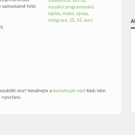
stavebnice
VEX IQ
é samostatně řešit
vizuální programování
tablet
mobil
výuka
integrace
ZŠ
SŠ
kurz
A
35
dozvědět více? Neváhejte a
kontaktujte nás
! Rádi Vám
 rozvržení.