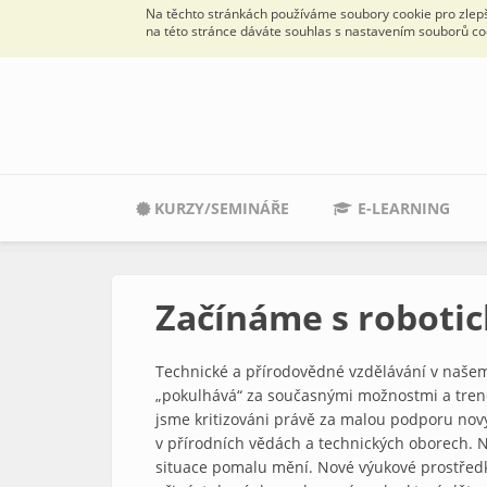
Na těchto stránkách používáme soubory cookie pro zlepše
na této stránce dáváte souhlas s nastavením souborů co
Přejít k hlavnímu obsahu
KURZY/SEMINÁŘE
E-LEARNING
Začínáme s robotic
Technické a přírodovědné vzdělávání v našem
„pokulhává“ za současnými možnostmi a trend
jsme kritizováni právě za malou podporu nov
v přírodních vědách a technických oborech. N
situace pomalu mění. Nové výukové prostřed