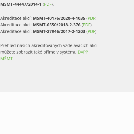
MSMT-44447/2014-1
(
PDF
).
Akreditace akcí:
MSMT-40176/2020-4-1035
(
PDF
)
Akreditace akcí:
MSMT-6550/2018-2-376
(
PDF
)
Akreditace akcí:
MSMT-27946/2017-2-1203
(
PDF
)
Přehled našich akreditovaných vzdělávacích akcí
můžete zobrazit také přímo v systému
DVPP
MŠMT
(link is external)
.