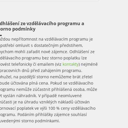
dhlášení ze vzdělávacího programu a
torno podmínky
aždou nepřítomnost na vzdělávacím programu je
apotřebí omluvit s dostatečným předstihem,
bychom mohli zařadit nové zájemce. Odhlášení ze
zdělávacího programu bez storno poplatku lze
ovést telefonicky či emailem (viz
kontakty
) nejméně
 pracovních dnů před zahájením programu.
ohužel, na pozdější storno nemůžeme brát zřetel
 bude účtována plná cena. Pokud se vzdělávacího
rogramu nemůže zúčastnit přihlášená osoba, může
ýt vyslán náhradník. V případě neomluvené
účasti je na úhradu vzniklých nákladů účtován
ornovací poplatek ve výši 100 % ceny vzdělávacího
rogramu. Podáním přihlášky zájemce souhlasí
 uvedenými storno podmínkami.