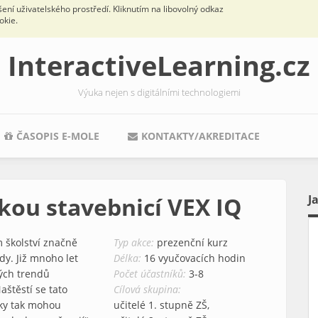
ní uživatelského prostředí. Kliknutím na libovolný odkaz
okie.
InteractiveLearning.cz
Výuka nejen s digitálními technologiemi
ČASOPIS E-MOLE
KONTAKTY/AKREDITACE
kou stavebnicí VEX IQ
J
 školství značně
Typ akce:
prezenční kurz
y. Již mnoho let
Délka:
16 vyučovacích hodin
ých trendů
Počet účastníků:
3-8
aštěstí se tato
Cílová skupina:
ky tak mohou
učitelé 1. stupně ZŠ