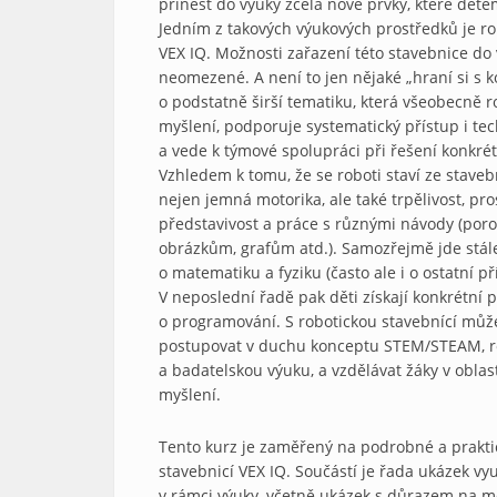
přinést do výuky zcela nové prvky, které děte
Jedním z takových výukových prostředků je ro
VEX IQ. Možnosti zařazení této stavebnice do
neomezené. A není to jen nějaké „hraní si s k
o podstatně širší tematiku, která všeobecně ro
myšlení, podporuje systematický přístup i te
a vede k týmové spolupráci při řešení konkré
Vzhledem k tomu, že se roboti staví ze staveb
nejen jemná motorika, ale také trpělivost, pr
představivost a práce s různými návody (por
obrázkům, grafům atd.). Samozřejmě jde stále
o matematiku a fyziku (často ale i o ostatní př
V neposlední řadě pak děti získají konkrétní 
o programování. S robotickou stavebnící mů
postupovat v duchu konceptu STEM/STEAM, ro
a badatelskou výuku, a vzdělávat žáky v oblas
myšlení.
Tento kurz je zaměřený na podrobné a prakt
stavebnicí VEX IQ. Součástí je řada ukázek vyu
v rámci výuky, včetně ukázek s důrazem na 